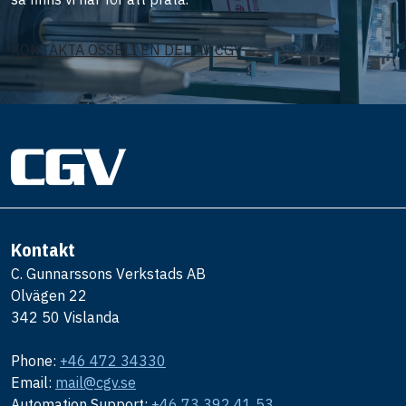
KONTAKTA OSS
BLI EN DEL AV CGV
Kontakt
C. Gunnarssons Verkstads AB
Olvägen 22
342 50 Vislanda
Phone:
+46 472 34330
Email:
mail@cgv.se
Automation Support:
+46 73 392 41 53