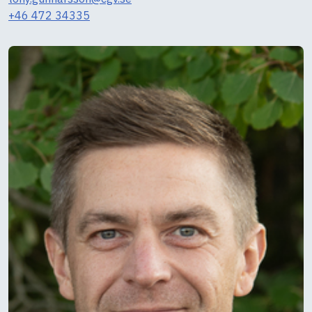
+46 472 34335