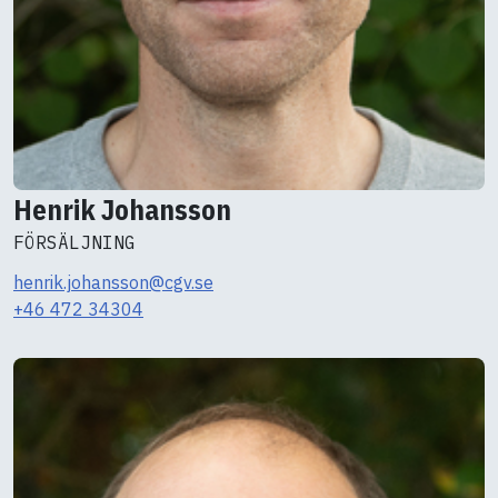
Henrik Johansson
FÖRSÄLJNING
henrik.johansson@cgv.se
+46 472 34304