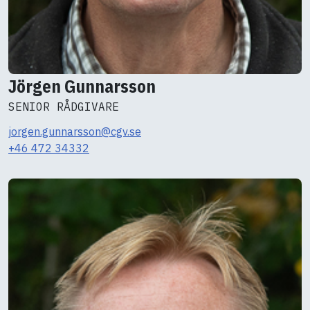
Jörgen Gunnarsson
SENIOR RÅDGIVARE
jorgen.gunnarsson@cgv.se
+46 472 34332