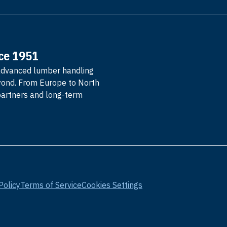
nce 1951
advanced lumber handling
yond. From Europe to North
partners and long-term
Policy
Terms of Service
Cookies Settings