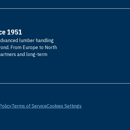
nce 1951
advanced lumber handling
yond. From Europe to North
partners and long-term
Policy
Terms of Service
Cookies Settings