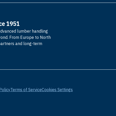
nce 1951
advanced lumber handling
yond. From Europe to North
partners and long-term
Policy
Terms of Service
Cookies Settings