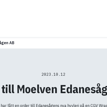
sågen AB
2023.10.12
 till Moelven Edaneså
har fått en order till Edanesågens nya hyvleri på en CGV Wra