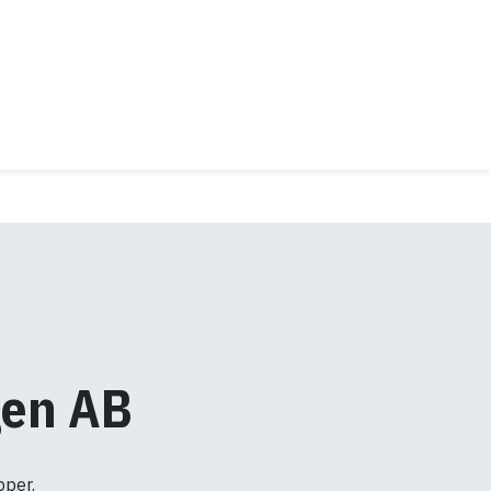
gen AB
pper.