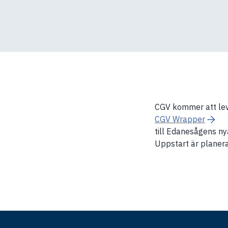
CGV kommer att lev
CGV Wrapper
till Edanesågens nya
Uppstart är planera